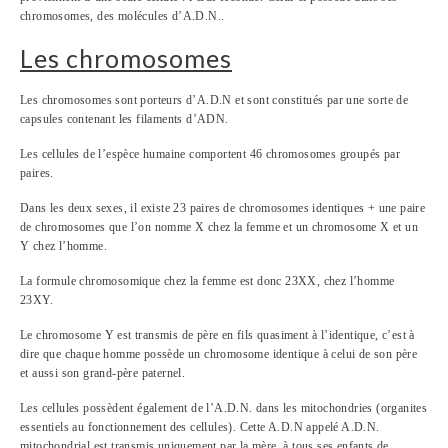
chromosomes, des molécules d’A.D.N..
Les chromosomes
Les chromosomes sont porteurs d’A.D.N et sont constitués par une sorte de
capsules contenant les filaments d’ADN.
Les cellules de l’espèce humaine comportent 46 chromosomes groupés par
paires.
Dans les deux sexes, il existe 23 paires de chromosomes identiques + une paire
de chromosomes que l’on nomme X chez la femme et un chromosome X et un
Y chez l’homme.
La formule chromosomique chez la femme est donc 23XX, chez l’homme
23XY.
Le chromosome Y est transmis de père en fils quasiment à l’identique, c’est à
dire que chaque homme possède un chromosome identique à celui de son père
et aussi son grand-père paternel.
Les cellules possèdent également de l’A.D.N. dans les mitochondries (organites
essentiels au fonctionnement des cellules). Cette A.D.N appelé A.D.N.
mitochondrial est transmis uniquement par la mère, à tous ses enfants de