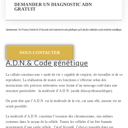
DEMANDER UN DIAGNOSTIC ADN
GRATUIT
Avertissement : E
n France, l’article 16.10 du code civil n’autorise les tests génétiques qu’à des fins médicales ou de recherche scientifique.
NOUS CONTACTER
A.D.N.& Code génétique
La cellule constitue une « unité de vie » capable de respirer, de travailler et de se
reproduire. La réalisation de toutes ces fonctions s’effectue selon des
instructions très précises enfermées sous forme d’un message codé dans une
structure particulière : la molécule d’A.D.N. (acide désoxyribonucléique).
On peut dire que l’A.D.N. est la molécule de la vie, car sans elle, aucune vie ne
serait possible.
La molécule d’A.D.N. constitue l’ossature des chromosomes, eux-mêmes
contenus dans le noyau de la cellule. Toutes les cellules d’un être humain
proviennent d’une seule cellule : l’œuf fécondé. Celui-ci possède dans ses