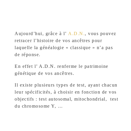
Vérification d’une généalogie
Classement de vos archives
Bon cadeau
Aujourd’hui, grâce à l’
A.D.N.
, vous pouvez
Presse
retracer l’histoire de vos ancêtres pour
laquelle la généalogie « classique » n’a pas
Outils ▾
de réponse.
Liens utiles
En effet l’ A.D.N. renferme le patrimoine
génétique de vos ancêtres.
Glossaire généalogique
Il existe plusieurs types de test, ayant chacun
Evénements généalogiques
leur spécificités, à choisir en fonction de vos
Tarifs
objectifs : test autosomal, mitochondrial, test
du chromosome Y, …
Contact