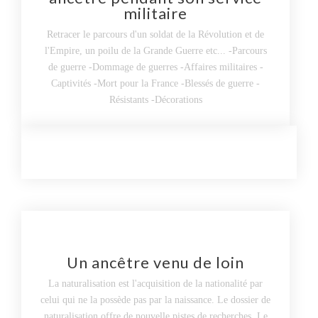
militaire
Retracer le parcours d'un soldat de la Révolution et de
l'Empire, un poilu de la Grande Guerre etc... -Parcours
de guerre -Dommage de guerres -Affaires militaires -
Captivités -Mort pour la France -Blessés de guerre -
Résistants -Décorations
Un ancêtre venu de loin
La naturalisation est l'acquisition de la nationalité par
celui qui ne la possède pas par la naissance. Le dossier de
naturalisation offre de nouvelle pistes de recherches. Le