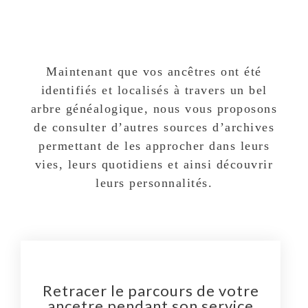
Vérification d’une généalogie
Classement de vos archives
Bon cadeau
Maintenant que vos ancêtres ont été
identifiés et localisés à travers un bel
Presse
arbre généalogique, nous vous proposons
Outils ▾
de consulter d’autres sources d’archives
permettant de les approcher dans leurs
Liens utiles
vies, leurs quotidiens et ainsi découvrir
Glossaire généalogique
leurs personnalités.
Evénements généalogiques
Tarifs
Contact
Retracer le parcours de votre
ancetre pendant son service