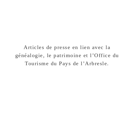
Vérification d’une généalogie
Article de presse, interview
Classement de vos archives
Bon cadeau
Presse
Articles de presse en lien avec la
Outils ▾
généalogie, le patrimoine et l’Office du
Tourisme du Pays de l’Arbresle.
Liens utiles
Glossaire généalogique
Evénements généalogiques
Tarifs
Contact
RECHERCHE