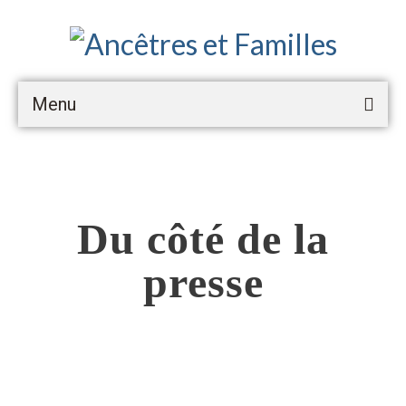
Menu
Accueil
Prestations▾
Du côté de la
Transcription et traduction de texte
Arbre généalogique ascendant
presse
Arbre généalogique descendant
Recherche documentaire
Recherche foncière