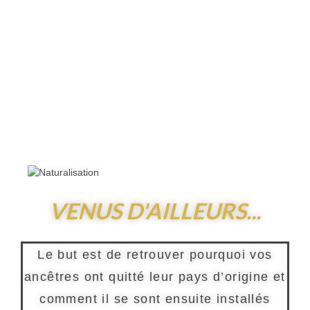
Vérification d’une généalogie
Classement de vos archives
Bon cadeau
Presse
Outils ▾
Liens utiles
Glossaire généalogique
VENUS D'AILLEURS...
Evénements généalogiques
Tarifs
Le but est de retrouver pourquoi vos
Contact
ancêtres ont quitté leur pays d’origine et
comment il se sont ensuite installés