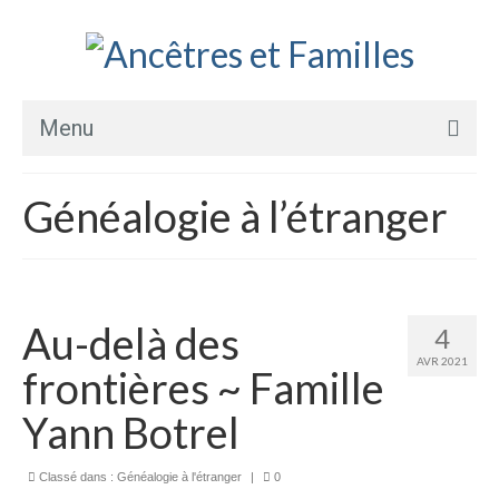
Menu
Accueil
Généalogie à l’étranger
Prestations▾
Transcription et traduction de texte
Arbre généalogique ascendant
Au-delà des
4
AVR 2021
Arbre généalogique descendant
frontières ~ Famille
Yann Botrel
Recherche documentaire
Recherche foncière
Classé dans :
Généalogie à l'étranger
|
0