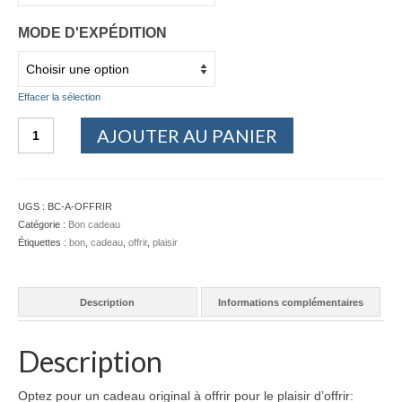
Vérification d’une généalogie
MODE D'EXPÉDITION
Classement de vos archives
Bon cadeau
Effacer la sélection
Presse
quantité
AJOUTER AU PANIER
de
Outils ▾
Bon
cadeau
Liens utiles
a
UGS :
BC-A-OFFRIR
offrir
Catégorie :
Bon cadeau
Glossaire généalogique
Étiquettes :
bon
,
cadeau
,
offrir
,
plaisir
Evénements généalogiques
Tarifs
Description
Informations complémentaires
Contact
Description
Optez pour un cadeau original à offrir pour le plaisir d’offrir: