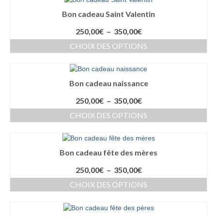
Bon cadeau Saint Valentin
Plage
250,00
€
–
350,00
€
de
CHOIX DES OPTIONS
prix :
Ce
250,00€
produit
à
a
350,00€
Bon cadeau naissance
plusieurs
variations.
Plage
250,00
€
–
350,00
€
Les
de
CHOIX DES OPTIONS
options
prix :
peuvent
Ce
250,00€
être
produit
à
choisies
a
350,00€
Bon cadeau fête des mères
sur
plusieurs
la
variations.
Plage
250,00
€
–
350,00
€
page
Les
de
du
CHOIX DES OPTIONS
options
prix :
produit
peuvent
Ce
250,00€
être
produit
à
choisies
a