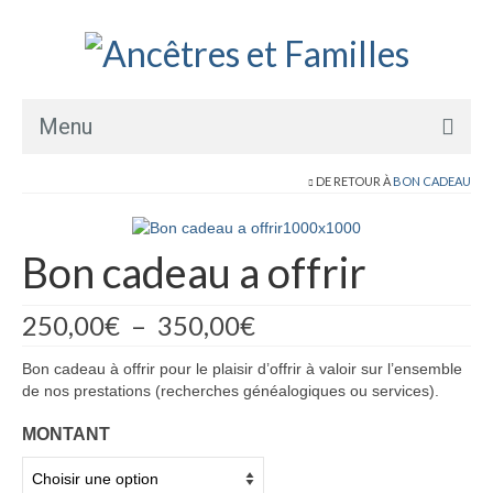
Menu
DE RETOUR À
BON CADEAU
Accueil
Prestations▾
Bon cadeau a offrir
Transcription et traduction de texte
Plage
250,00
€
–
350,00
€
Arbre généalogique ascendant
de
prix :
Arbre généalogique descendant
Bon cadeau à offrir pour le plaisir d’offrir à valoir sur l’ensemble
250,00€
de nos prestations (recherches généalogiques ou services).
à
Recherche documentaire
350,00€
MONTANT
Recherche foncière