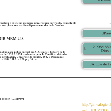
mation il existe un mémoire universitaire sur l'asile, consultable
L
 sur place aux archive départementales de la Vendée.
Prés
BIB MEM 243
21/08/1880
Direct
n d'un asile public spécial au XIXe siècle : histoire de la
e de 1838 à 1874 : mémoire pour le Certificat d'études
de psychiatrie, Université de Nantes, 1982 / Dominique
 - 1982 1982. - 226 p. ; 30 cm.
Article de l'
 dossier : DIS19801
http://genealogie.
rech=HILKER&p