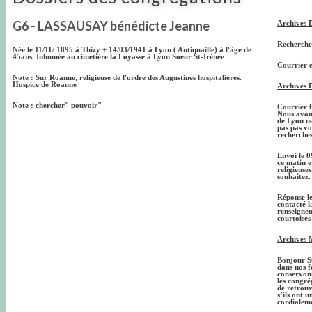
G6 - LASSAUSAY bénédicte Jeanne
Archives 
Recherches
Née le 11/11/ 1895 à Thizy + 14/03/1941 à Lyon ( Antiquaille) à l'âge de
45ans. Inhumée au cimetière la Loyasse à Lyon Soeur St-Irénée
Courrier e
Note : Sur Roanne, religieuse de l'ordre des Augustines hospitalières.
Hospice de Roanne
Archives D
Note : chercher" pouvoir"
Courrier f
Nous avons
de Lyon ne
pas pas v
recherche
Envoi le 0
ce matin e
religieuse
souhaitez.
Réponse l
contacté l
renseignem
courtoises
Archives 
Bonjour Su
dans nos f
conservons
les congré
de retrouv
s’ils ont 
cordialem