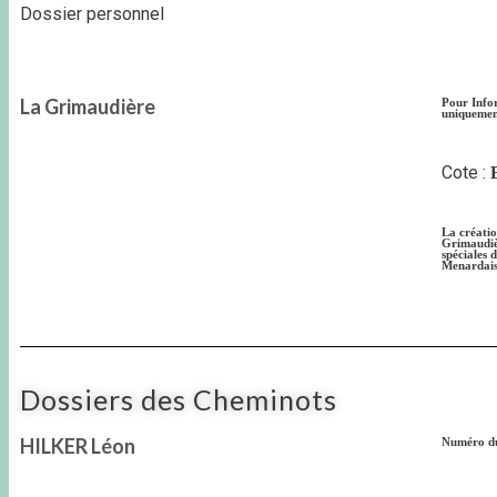
Dossier personnel
La Grimaudière
Pour Infor
uniquement
Cote :
La créatio
Grimaudièr
spéciales 
Menardais.
Dossiers des Cheminots
HILKER Léon
Numéro du