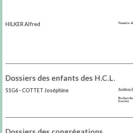
HILKER Alfred
Numéro du
Dossiers des enfants des H.C.L.
51G6 - COTTET Joséphine
Archives 
Recherches
fratrie)
Dossiers des congrégations