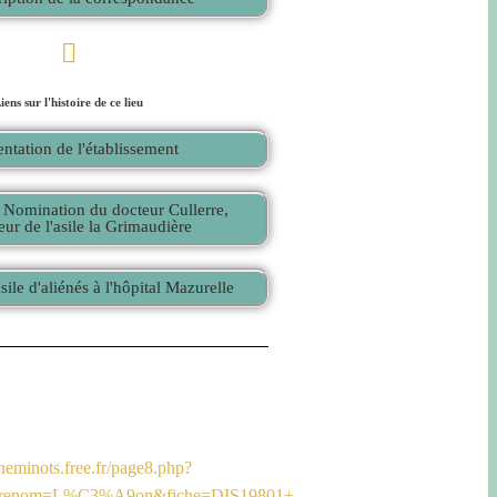
iens sur l'histoire de ce lieu
entation de l'établissement
 Nomination du docteur Cullerre,
eur de l'asile la Grimaudière
asile d'aliénés à l'hôpital Mazurelle
cheminots.free.fr/page8.php?
renom=L%C3%A9on&fiche=DIS19801+-