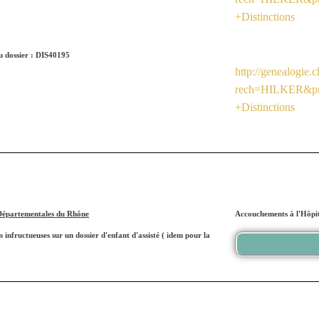
+Distinctions
 dossier : DIS40195
http://genealogie.
rech=HILKER&pr
+Distinctions
Départementales du Rhône
Accouchements à l'Hôpit
 infructueuses sur un dossier d'enfant d'assisté ( idem pour la