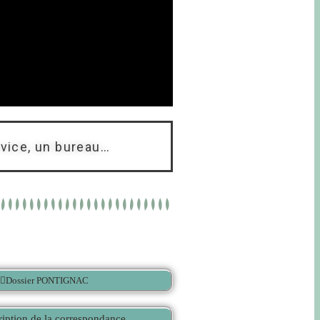
rvice, un bureau…
Dossier PONTIGNAC
ription de la correspondance