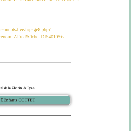
cheminots.free.fr/page8.php?
enom=Alfred&fiche=DIS40195+-
al de la Charité de Lyon
Enfants COTTET