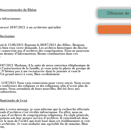
Départementales du Rhône
Histoire de
 infructueuses
nvoyé 20/07/2021 à un archiviste spécialisé
iocésaines
ait le 15/06/2021 Reponse le 08/07/2021 des ADioc. Bonjour,
 bien reçu votre demande. Les archives historiques du diocèse
 conservent pas d’archives des congrégation. Nous ne pourrons
ous donner d’informations. Bonne continuation dans vos
s
9/07/2021 Madame, A la suite de notre entretien téléphonique de
t l’autorisation de la famille, je vous joins la photo de groupe de
s. N’hésitez pas à me recontacter dans la journée si vous le
 Un grand merci à vous, Bien cordialement
e 12/072021 Nous vous remercions pour votre envoi. Nous avons
a conférence des religieux et des religieuses afin d’avoir plus de
ents. Nous attendons de leurs nouvelles. Bel été Avec nos
 salutations,
Municipales de Lyon
ite à votre message, je vous informe que la recherche effectuée
onds d’archives s’est révélée infructueuse. En effet, nous ne
 pas d’archives de congrégations religieuses. En règle générale,
gations ont leur propre service d’archives. Il conviendrait donc
er le nom de l’ordre qui était basé dans cet établissement et voir
un archiviste. Je vous souhaite une agréable fin de semaine. Bien
ent,