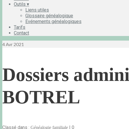
Outils ▾
Liens utiles
Glossaire généalogique
Evénements généalogiques
Tarifs
Contact
4
Avr 2021
Dossiers admini
BOTREL
Classé dans :
|
0
Généalogie familiale