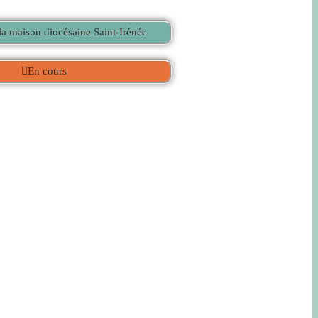
 la maison diocésaine Saint-Irénée
En cours